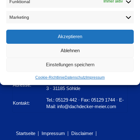
Funktional
Immer aktiv
Marketing
Akzeptieren
Ablehnen
Einstellungen speichern
Cookie-Richtlinie
Datenschutz
Impressum
Dachdeckermeister Meier · Südstraße
Adresse:
3 · 31185 Söhlde
Tel.: 05129 442 · Fax: 05129 1744 · E-
Kontakt:
Mail: info@dachdecker-meier.com
Startseite
Impressum
Disclaimer