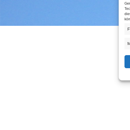
Ger
Tec
die
kön
F
M