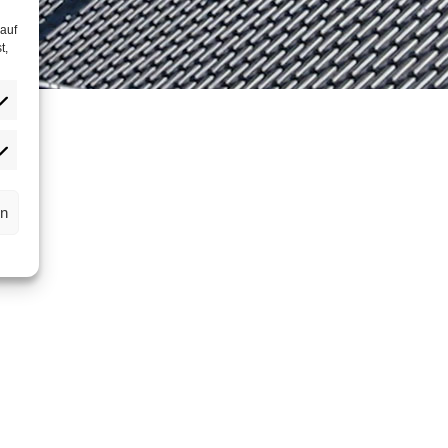
 auf
t,
rn